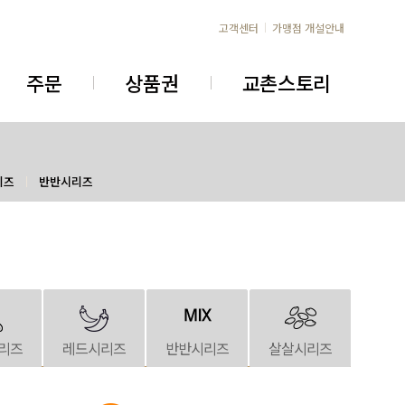
고객센터
가맹점 개설안내
주문
상품권
교촌스토리
리즈
반반시리즈
리즈
레드시리즈
반반시리즈
살살시리즈