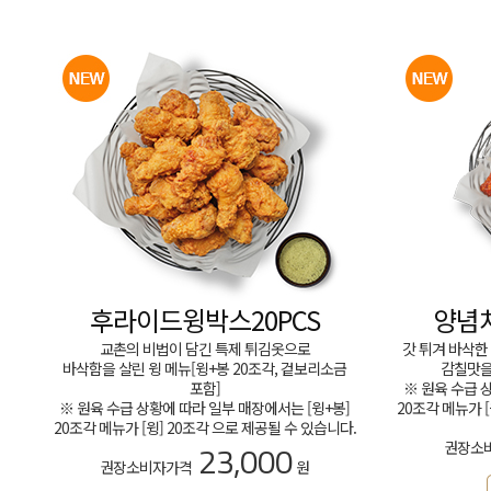
후라이드윙박스20PCS
양념치
교촌의 비법이 담긴 특제 튀김옷으로
갓 튀겨 바삭
바삭함을 살린 윙 메뉴[윙+봉 20조각, 겉보리소금
감칠맛을 
포함]
※ 원육 수급 
※ 원육 수급 상황에 따라 일부 매장에서는 [윙+봉]
20조각 메뉴가 
20조각 메뉴가 [윙] 20조각 으로 제공될 수 있습니다.
23,000
권장소
권장소비자가격
원