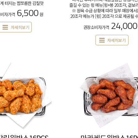
게 터지는 짭쪼름한 감칠맛
즐길 수 있는 윙 메뉴[윙+봉 20조각, 겉보
6,500
※ 원육 수급 상황에 따라 일부 매장에서는
소비자가격
원
20조각 메뉴가 [윙] 20조각 으로 제공될 
24,000
권장소비자가격
자세히보기
자세히보기
릭윙박스16PCS
마라레드윙박스16P