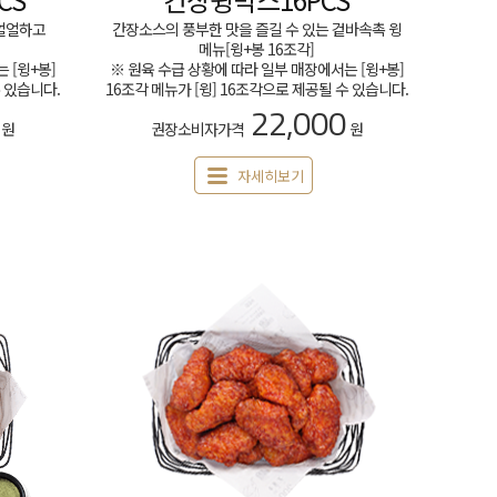
 얼얼하고
간장소스의 풍부한 맛을 즐길 수 있는 겉바속촉 윙
메뉴[윙+봉 16조각]
 [윙+봉]
※ 원육 수급 상황에 따라 일부 매장에서는 [윙+봉]
수 있습니다.
16조각 메뉴가 [윙] 16조각으로 제공될 수 있습니다.
22,000
원
권장소비자가격
원
자세히보기