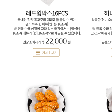
레드윙박스16PCS
허
국내산 청양 홍고추의 매콤함을 즐길 수 있는
달콤한 허니 소
겉바속촉 윙 메뉴[윙+봉 16조각]
※ 원육 수급 상황에 따라 일부 매장에서는 [윙+봉]
※ 원육 수급 
16조각 메뉴가 [윙] 16조각으로 제공될 수 있습니다.
16조각 메뉴가 
22,000
권장소비자가격
원
권장소
자세히보기