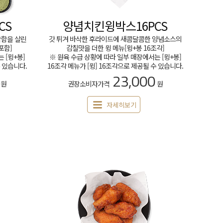
CS
양념치킨윙박스16PCS
삭함을 살린
갓 튀겨 바삭한 후라이드에 새콤달콤한 양념소스의
포함]
감칠맛을 더한 윙 메뉴[윙+봉 16조각]
 [윙+봉]
※ 원육 수급 상황에 따라 일부 매장에서는 [윙+봉]
수 있습니다.
16조각 메뉴가 [윙] 16조각으로 제공될 수 있습니다.
23,000
원
권장소비자가격
원
자세히보기