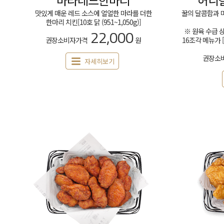
맛있게 매운 레드 소스에 얼얼한 마라를 더한
꿀의 달콤함과 
한마리 치킨[10호 닭 (951~1,050g)]
22,000
※ 원육 수급 
권장소비자가격
원
16조각 메뉴가 
권장소
자세히보기