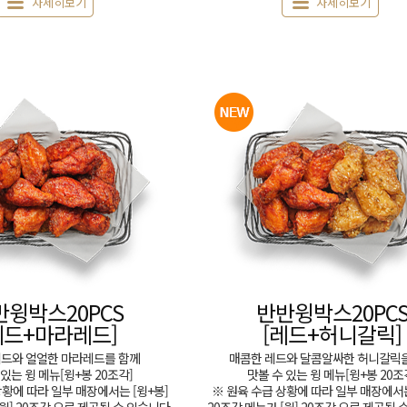
자세히보기
자세히보기
반윙박스20PCS
반반윙박스20PC
레드+마라레드]
[레드+허니갈릭]
레드와 얼얼한 마라레드를 함께
매콤한 레드와 달콤알싸한 허니갈릭
 있는 윙 메뉴[윙+봉 20조각]
맛볼 수 있는 윙 메뉴[윙+봉 20조
상황에 따라 일부 매장에서는 [윙+봉]
※ 원육 수급 상황에 따라 일부 매장에서는