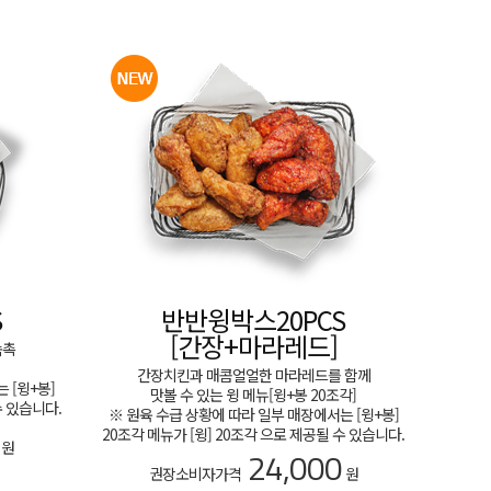
S
반반윙박스20PCS
[간장+마라레드]
속촉
간장치킨과 매콤얼얼한 마라레드를 함께
 [윙+봉]
맛볼 수 있는 윙 메뉴[윙+봉 20조각]
수 있습니다.
※ 원육 수급 상황에 따라 일부 매장에서는 [윙+봉]
20조각 메뉴가 [윙] 20조각 으로 제공될 수 있습니다.
원
24,000
권장소비자가격
원