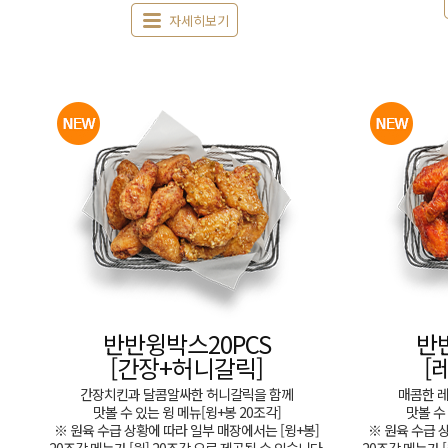
자세히보기
반반윙박스20PCS
반
[간장+허니갈릭]
[
간장치킨과 달콤알싸한 허니갈릭을 함께
매콤한 
맛볼 수 있는 윙 메뉴[윙+봉 20조각]
맛볼 수
※ 원육 수급 상황에 따라 일부 매장에서는 [윙+봉]
※ 원육 수급 