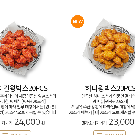
킨윙박스20PCS
허니윙박스20PC
한 후라이드에 새콤달콤한 양념소스의
달콤한 허니 소스가 일품인 겉바
더한 윙 메뉴[윙+봉 20조각]
윙 메뉴[윙+봉 20조각]
상황에 따라 일부 매장에서는 [윙+봉]
※ 원육 수급 상황에 따라 일부 매장에서는
[윙] 20조각 으로 제공될 수 있습니다.
20조각 메뉴가 [윙] 20조각 으로 제공될 
24,000
23,000
비자가격
원
권장소비자가격