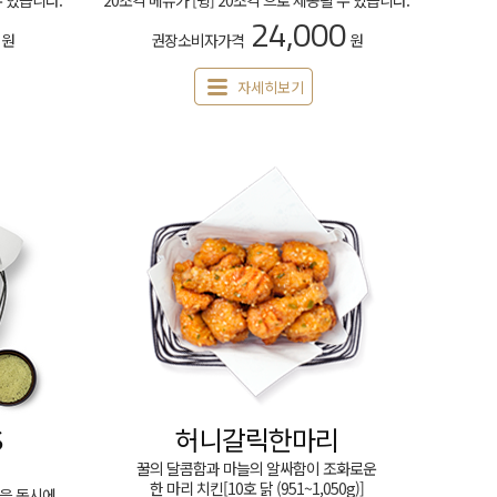
수 있습니다.
20조각 메뉴가 [윙] 20조각 으로 제공될 수 있습니다.
24,000
원
권장소비자가격
원
자세히보기
S
허니갈릭한마리
꿀의 달콤함과 마늘의 알싸함이 조화로운
한 마리 치킨[10호 닭 (951~1,050g)]
을 동시에