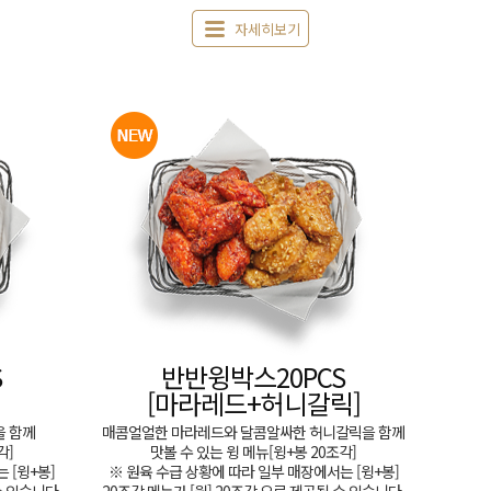
자세히보기
S
반반윙박스20PCS
[마라레드+허니갈릭]
을 함께
매콤얼얼한 마라레드와 달콤알싸한 허니갈릭을 함께
각]
맛볼 수 있는 윙 메뉴[윙+봉 20조각]
 [윙+봉]
※ 원육 수급 상황에 따라 일부 매장에서는 [윙+봉]