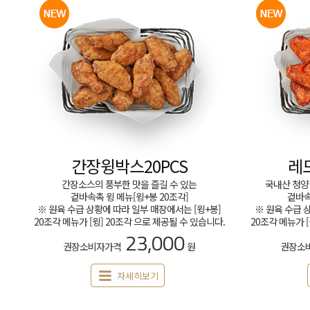
간장윙박스20PCS
레
간장소스의 풍부한 맛을 즐길 수 있는
국내산 청양
겉바속촉 윙 메뉴[윙+봉 20조각]
겉바속
※ 원육 수급 상황에 따라 일부 매장에서는 [윙+봉]
※ 원육 수급 
20조각 메뉴가 [윙] 20조각 으로 제공될 수 있습니다.
20조각 메뉴가 
23,000
권장소비자가격
원
권장소
자세히보기