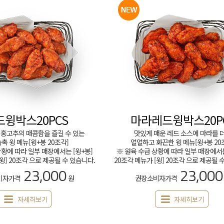
드윙박스20PCS
마라레드윙박스20P
 홍고추의 매콤함을 즐길 수 있는
맛있게 매운 레드 소스에 마라를 
촉 윙 메뉴[윙+봉 20조각]
얼얼하고 화끈한 윙 메뉴[윙+봉 20
상황에 따라 일부 매장에서는 [윙+봉]
※ 원육 수급 상황에 따라 일부 매장에서는
[윙] 20조각 으로 제공될 수 있습니다.
20조각 메뉴가 [윙] 20조각 으로 제공될 
23,000
23,000
비자가격
원
권장소비자가격
자세히보기
자세히보기