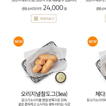
20조각 메뉴가 [윙] 20조각 으로 제공될 수 있습니다.
20조각 메뉴가 
24,000
권장소비자가격
원
권장소
자세히보기
오리지널찰도그(3ea)
체다
닭고기소시지를 멥쌀 반죽으로 감싸,
닭고기소시지와
겉은 쫀득하고 소시지는 뽀득 터지는 식감