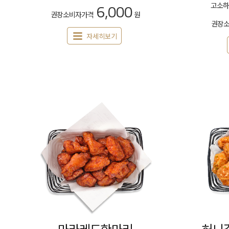
6,000
고소하
권장소비자가격
원
권장
자세히보기
마라레드한마리
허니갈