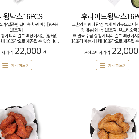
니윙박스16PCS
후라이드윙박스16P
스가 일품인 겉바속촉 윙 메뉴[윙+봉
교촌의 비법이 담긴 특제 튀김옷으로 바
16조각]
윙 메뉴[윙+봉 16조각, 겉보리소금 
상황에 따라 일부 매장에서는 [윙+봉]
※ 원육 수급 상황에 따라 일부 매장에서는
[윙] 16조각으로 제공될 수 있습니다.
16조각 메뉴가 [윙] 16조각으로 제공될 
22,000
22,000
비자가격
원
권장소비자가격
자세히보기
자세히보기