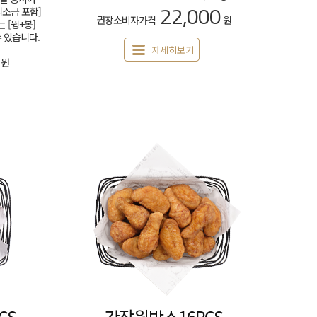
22,000
리소금 포함]
권장소비자가격
원
 [윙+봉]
수 있습니다.
자세히보기
원
CS
간장윙박스16PCS