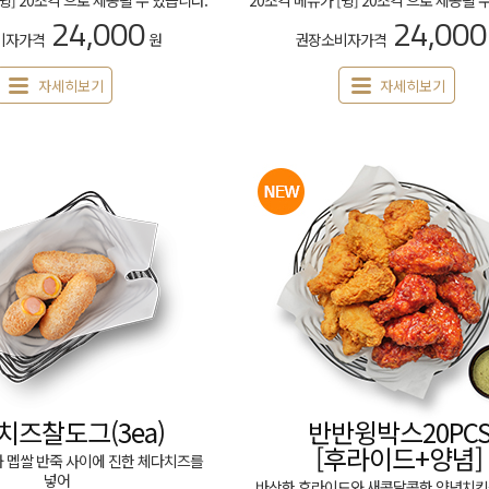
[윙] 20조각 으로 제공될 수 있습니다.
20조각 메뉴가 [윙] 20조각 으로 제공될 
24,000
24,000
비자가격
원
권장소비자가격
자세히보기
자세히보기
치즈찰도그(3ea)
반반윙박스20PC
[후라이드+양념]
 멥쌀 반죽 사이에 진한 체다치즈를
넣어
바삭한 후라이드와 새콤달콤한 양념치킨