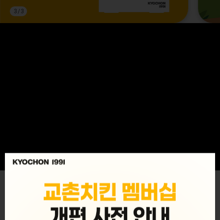
3
/
3
MENU