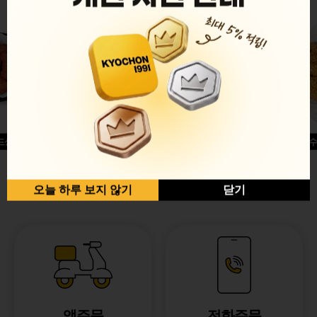
드싱글윙
허니옥수
반반순살[레드+허니]
오늘 하루 보지 않기
닫기
앱주문
전화주문