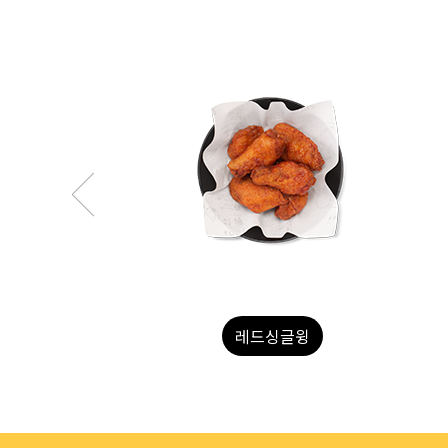
허니싱글윙