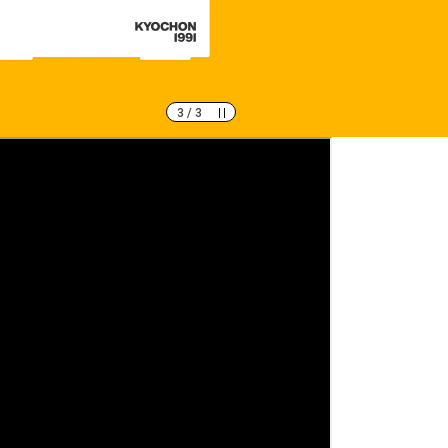
1
/
3