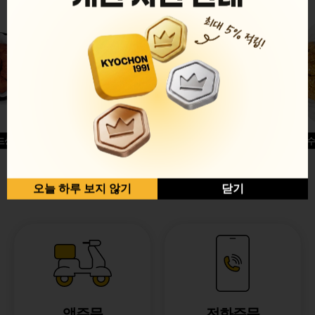
드싱글윙
허니옥수
반반순살[레드+허니]
오늘 하루 보지 않기
닫기
앱주문
전화주문