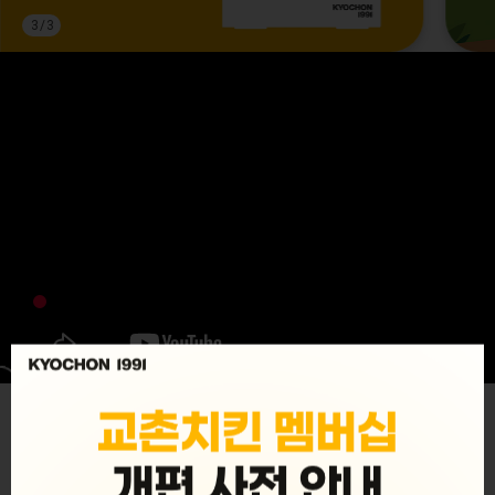
3
/
3
MENU