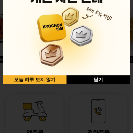
드싱글윙
허니옥수
반반순살[레드+허니]
오늘 하루 보지 않기
닫기
앱주문
전화주문