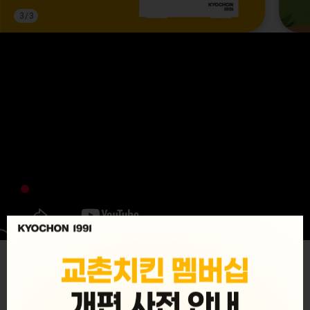
3
/
3
MENU