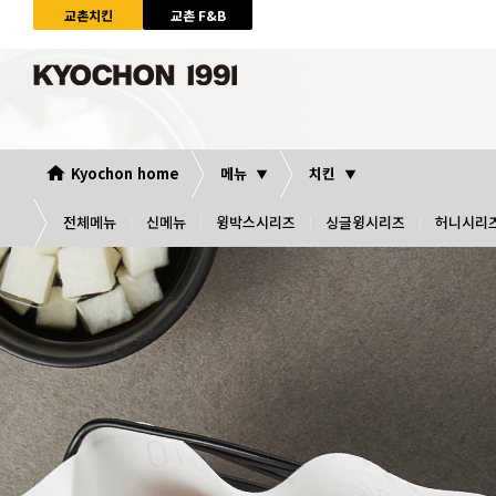
교촌치킨
교촌 F&B
Kyochon home
메뉴
치킨
전체메뉴
신메뉴
윙박스시리즈
싱글윙시리즈
허니시리