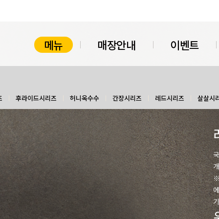
메뉴
매장안내
이벤트
즈
후라이드시리즈
허니옥수수
간장시리즈
레드시리즈
살살시
국
개
※
에
기