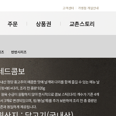
고객센터
가맹점 개설안내
주문
상품권
교촌스토리
리즈
반반시리즈
레드콤보
내산 청양 홍고추의 매콤한 맛에 날개와 다리를 함께 즐길 수 있는 메뉴 날
(윙+봉)+다리, 조리 전 중량 920g
 원육 수급이 원활하지 않아 한시적으로 콤보 스틱(다리) 개수가 기존 4개
서 3개로 변경되었으며, 윙/봉(날개)를 추가 보완하여 조리 전 총 중량은
존과 동일하게 제공됩니다.
원산지 : 닭고기(국내산)