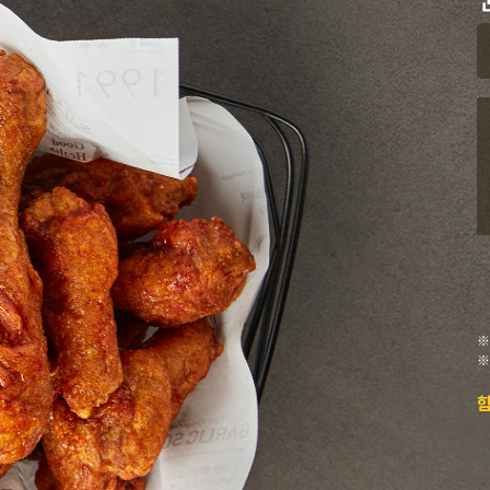
※
※
함