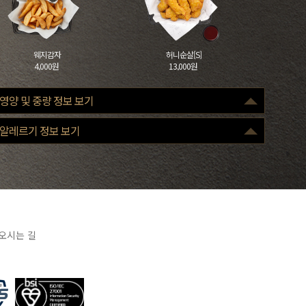
웨지감자
허니순살[S]
4,000원
13,000원
영양 및 중량 정보 보기
구분
100g
알레르기 정보 보기
열량(Kcal)
305
당류(g)
4
단백질(g)
26
포화지방(g)
2.7
나트륨(mg)
347
오시는 길
조리 전
중량 : 920g
※ 표기 중량은 조리 전 원료육 기준으로, 손질 및 조리 과정에 따라 실제 제공
중량은 달라질 수 있습니다.
※ 표시된 영양성분은 산출근거에 따른 표준 값으로 실제 제품과 차이가 있을
수 있습니다.