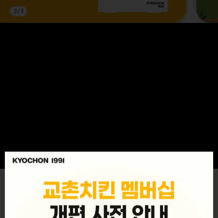
3
/
3
MENU