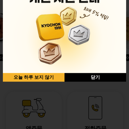
드싱글윙
허니옥수
반반순살[레드+허니]
오늘 하루 보지 않기
닫기
앱주문
전화주문