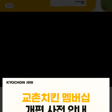
3
/
3
MENU