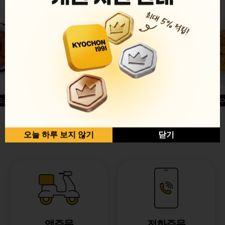
드싱글윙
허니옥수
반반순살[레드+허니]
오늘 하루 보지 않기
닫기
앱주문
전화주문