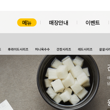
메뉴
매장안내
이벤트
즈
후라이드시리즈
허니옥수수
간장시리즈
레드시리즈
살살시
마
담