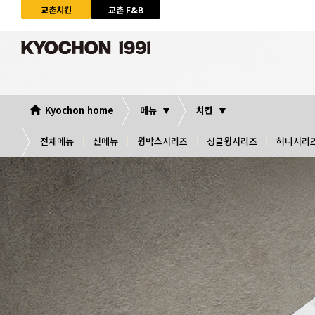
교촌치킨
교촌 F&B
Kyochon home
메뉴
치킨
전체메뉴
신메뉴
윙박스시리즈
싱글윙시리즈
허니시리