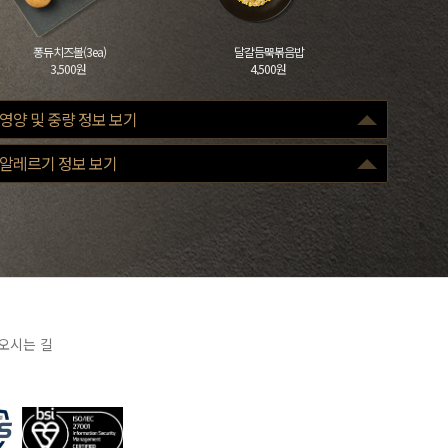
퐁듀치즈볼(3ea)
달걀듬뿍볶음밥
3,500원
4,500원
영양 및 중량 정보 보기
구분
100g
알레르기 정보 보기
열량(Kcal)
270
당류(g)
2
단백질(g)
27
포화지방(g)
2.3
나트륨(mg)
399
조리 전
중량 : 920g
오시는 길
※ 표기 중량은 조리 전 원료육 기준으로, 손질 및 조리 과정에 따라 실제 제공
중량은 달라질 수 있습니다.
※ 표시된 영양성분은 산출근거에 따른 표준 값으로 실제 제품과 차이가 있을
수 있습니다.