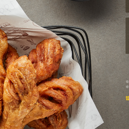
※
※
함