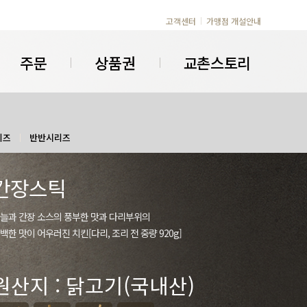
고객센터
가맹점 개설안내
주문
상품권
교촌스토리
리즈
반반시리즈
간장스틱
늘과 간장 소스의 풍부한 맛과 다리부위의
백한 맛이 어우러진 치킨[다리, 조리 전 중량 920g]
원산지 : 닭고기(국내산)