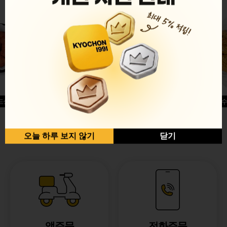
드싱글윙
허니옥수
반반순살[레드+허니]
오늘 하루 보지 않기
닫기
앱주문
전화주문