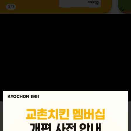
3
/
3
MENU