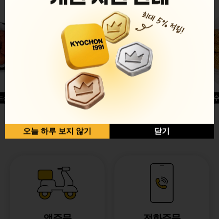
드싱글윙
허니옥수
반반순살[레드+허니]
오늘 하루 보지 않기
닫기
앱주문
전화주문