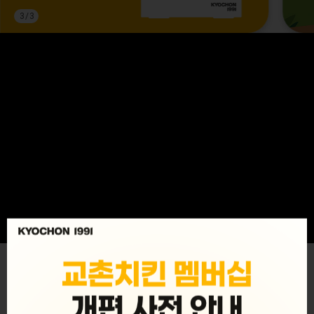
3
/
3
MENU