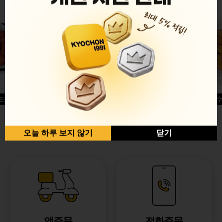
드싱글윙
허니옥수
반반순살[레드+허니]
오늘 하루 보지 않기
닫기
앱주문
전화주문