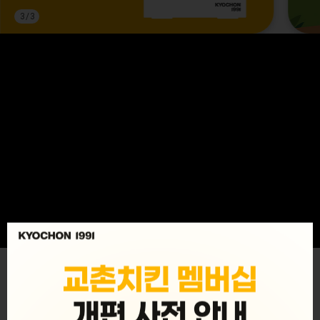
3
/
3
MENU