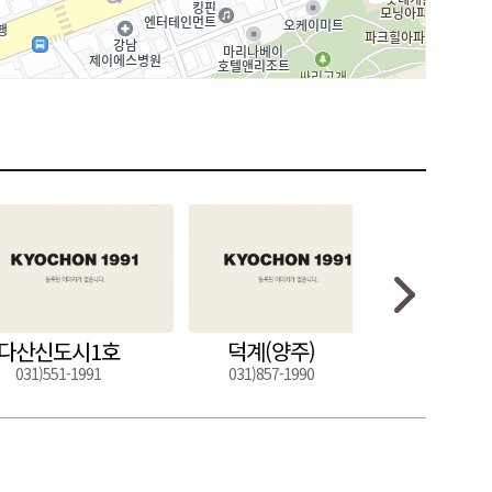
다산신도시1호
덕계(양주)
도구
031)551-1991
031)857-1990
054)272