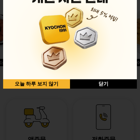
드싱글윙
허니옥수
반반순살[레드+허니]
오늘 하루 보지 않기
닫기
앱주문
전화주문