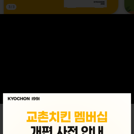
3
/
3
MENU