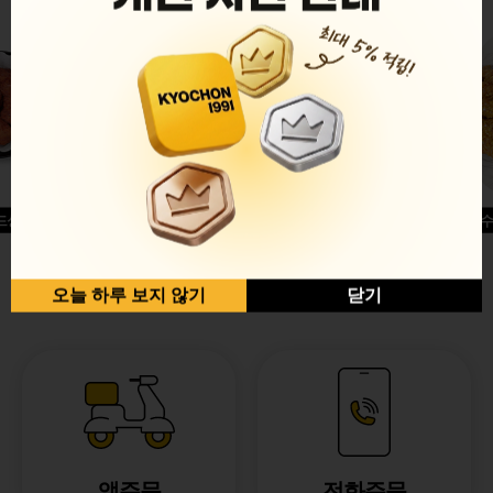
드싱글윙
허니옥수
반반순살[레드+허니]
오늘 하루 보지 않기
닫기
앱주문
전화주문