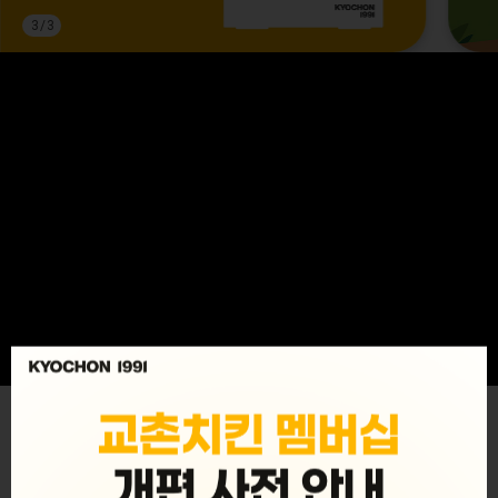
3
/
3
MENU