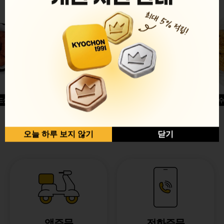
드싱글윙
허니옥수
반반순살[레드+허니]
오늘 하루 보지 않기
닫기
앱주문
전화주문