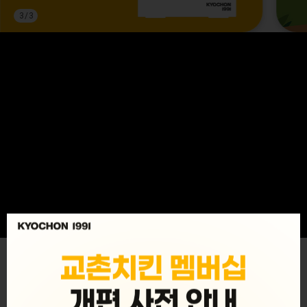
3
/
3
MENU