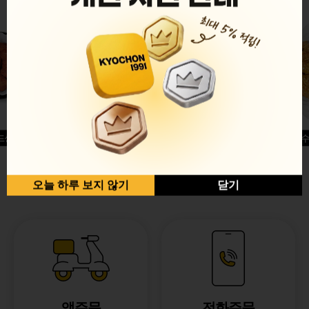
드싱글윙
허니옥수
반반순살[레드+허니]
오늘 하루 보지 않기
닫기
앱주문
전화주문