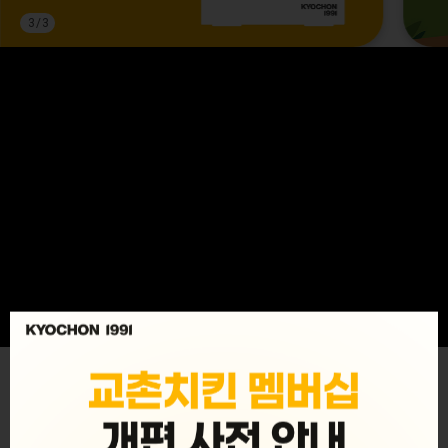
3
/
3
MENU