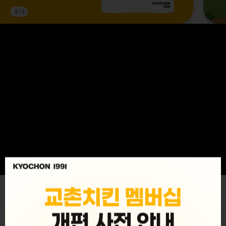
3
/
3
MENU