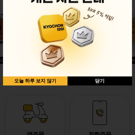
드싱글윙
허니옥수
반반순살[레드+허니]
오늘 하루 보지 않기
닫기
앱주문
전화주문