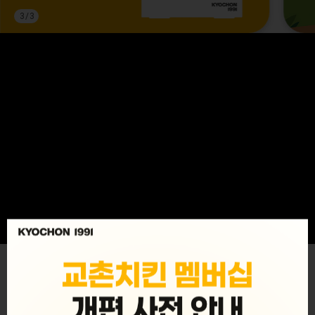
3
/
3
MENU