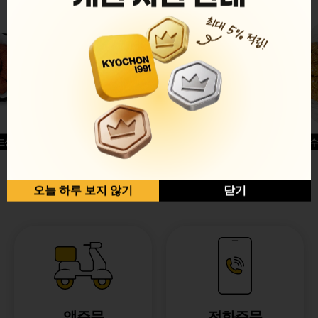
드싱글윙
허니옥수
반반순살[레드+허니]
오늘 하루 보지 않기
닫기
앱주문
전화주문