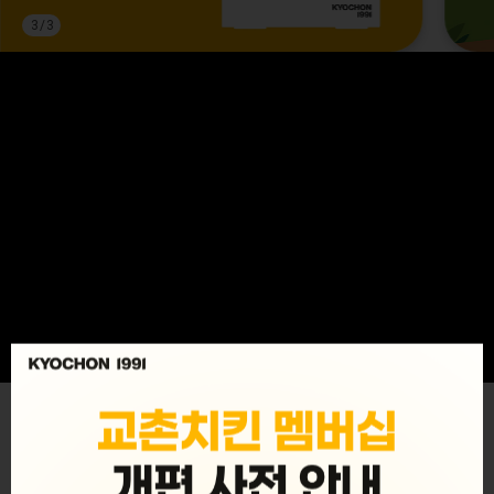
3
/
3
MENU