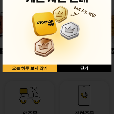
드싱글윙
허니옥수
반반순살[레드+허니]
오늘 하루 보지 않기
닫기
앱주문
전화주문