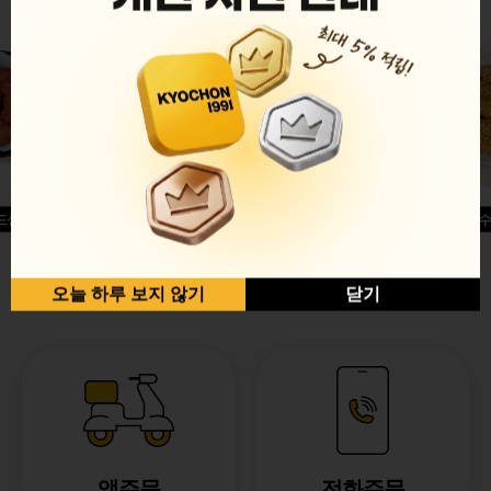
드싱글윙
허니옥수
반반순살[레드+허니]
오늘 하루 보지 않기
닫기
앱주문
전화주문