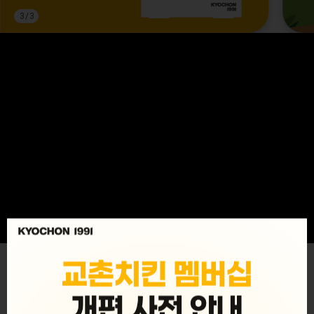
3
/
3
MENU