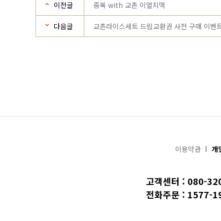
이전글
중복 with 교촌 이열치맥
다음글
교촌라이스세트 드림교환권 사전 구매 이벤트
이용약관
개
고객센터 : 080-32
전화주문 : 1577-1