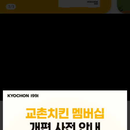
3
/
3
MENU