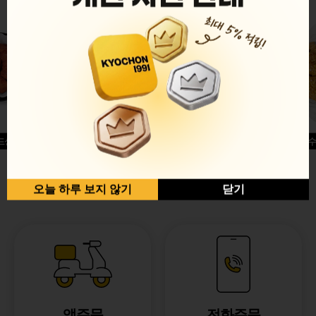
드싱글윙
허니옥수
반반순살[레드+허니]
오늘 하루 보지 않기
닫기
앱주문
전화주문