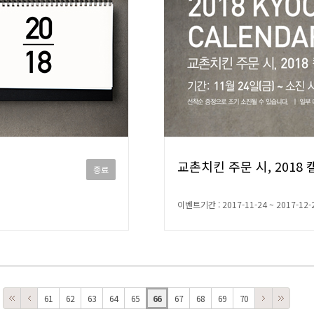
교촌치킨 주문 시, 2018 
종료
이벤트기간 : 2017-11-24 ~ 2017-12-
61
62
63
64
65
66
67
68
69
70