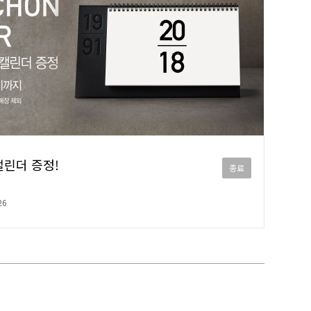
캘린더 증정!
종료
26