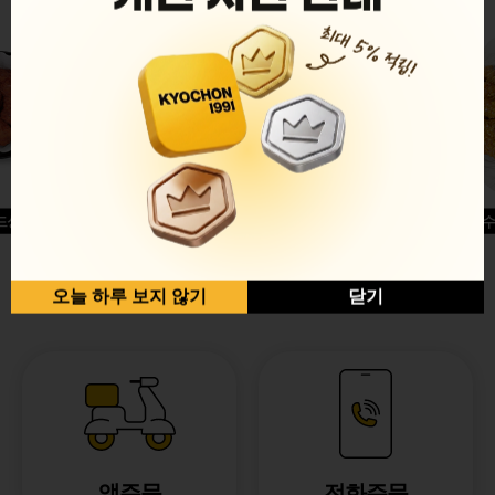
드싱글윙
허니옥수
반반순살[레드+허니]
오늘 하루 보지 않기
닫기
앱주문
전화주문