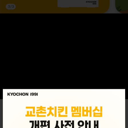
3
/
3
MENU