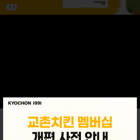
3
/
3
MENU