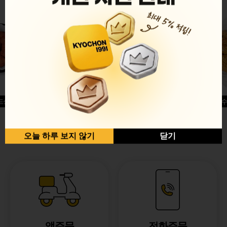
드싱글윙
허니옥수
반반순살[레드+허니]
오늘 하루 보지 않기
닫기
앱주문
전화주문