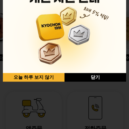
드싱글윙
허니옥수
반반순살[레드+허니]
오늘 하루 보지 않기
닫기
앱주문
전화주문