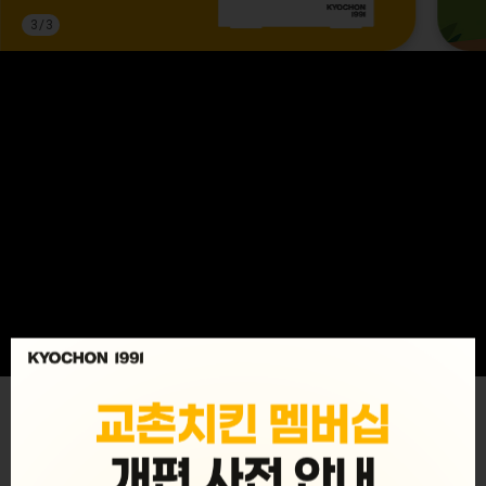
3
/
3
MENU