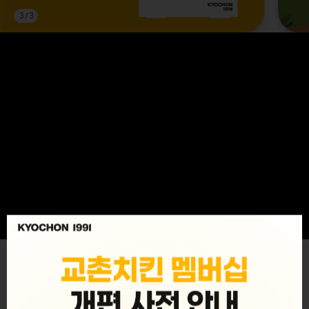
3
/
3
MENU