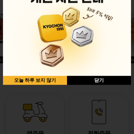
드싱글윙
허니옥수
반반순살[레드+허니]
오늘 하루 보지 않기
닫기
앱주문
전화주문