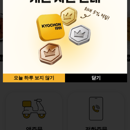
드싱글윙
허니옥수
반반순살[레드+허니]
오늘 하루 보지 않기
닫기
앱주문
전화주문