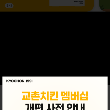
3
/
3
MENU