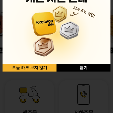
드싱글윙
허니옥수
반반순살[레드+허니]
오늘 하루 보지 않기
닫기
앱주문
전화주문