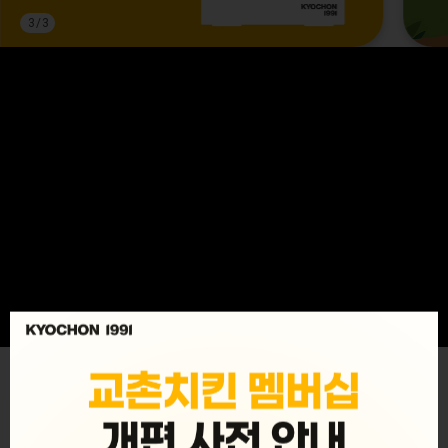
3
/
3
MENU