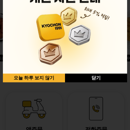
드싱글윙
허니옥수
반반순살[레드+허니]
오늘 하루 보지 않기
닫기
앱주문
전화주문