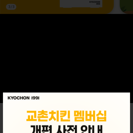
3
/
3
MENU