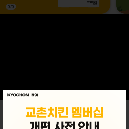
3
/
3
MENU