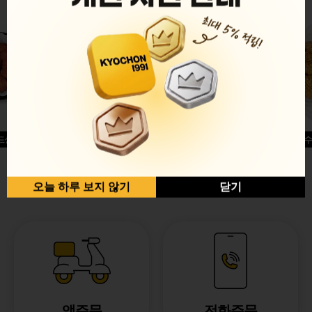
드싱글윙
허니옥수
반반순살[레드+허니]
오늘 하루 보지 않기
닫기
앱주문
전화주문