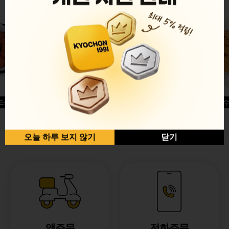
드싱글윙
허니옥수
반반순살[레드+허니]
오늘 하루 보지 않기
닫기
앱주문
전화주문