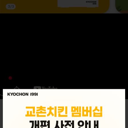
3
/
3
MENU