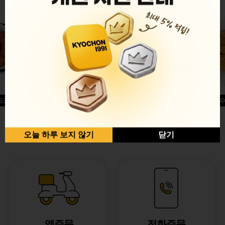
드싱글윙
허니옥수
반반순살[레드+허니]
오늘 하루 보지 않기
닫기
앱주문
전화주문