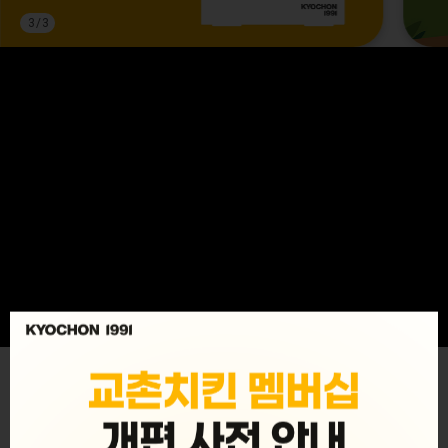
3
/
3
MENU