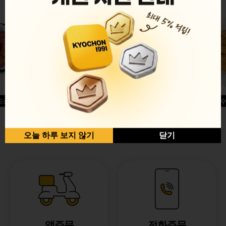
드싱글윙
허니옥수
반반순살[레드+허니]
오늘 하루 보지 않기
닫기
앱주문
전화주문