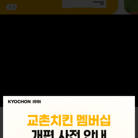
3
/
3
MENU