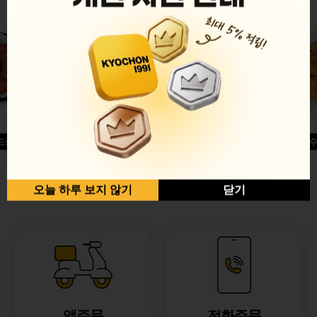
드싱글윙
허니옥수
반반순살[레드+허니]
오늘 하루 보지 않기
닫기
앱주문
전화주문