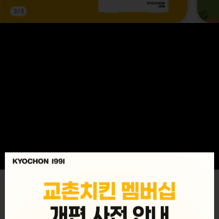
3
/
3
MENU