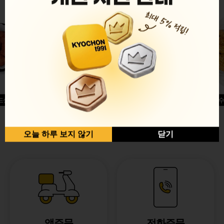
드싱글윙
허니옥수
반반순살[레드+허니]
오늘 하루 보지 않기
닫기
앱주문
전화주문