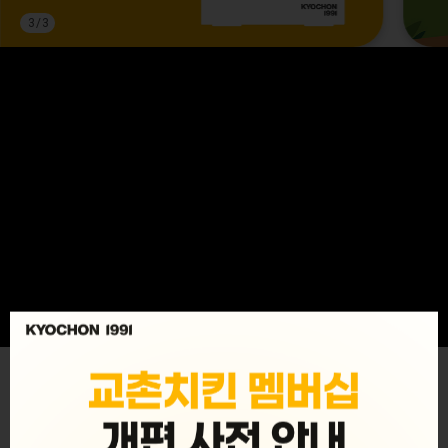
3
/
3
MENU