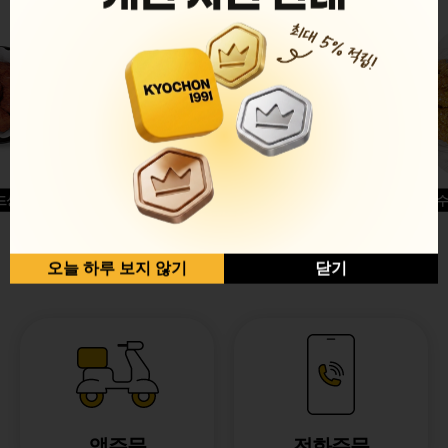
드싱글윙
허니옥수
반반순살[레드+허니]
오늘 하루 보지 않기
닫기
앱주문
전화주문