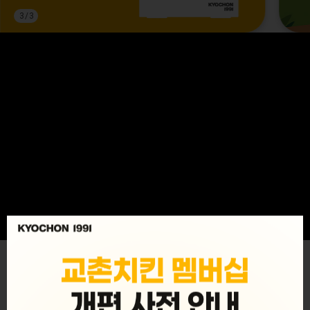
3
/
3
MENU