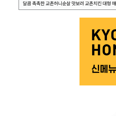
달콤 촉촉한 교촌허니순살 맛보러 교촌치킨 대형 매