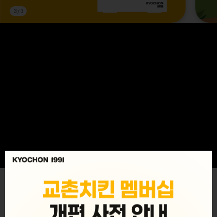
3
/
3
MENU