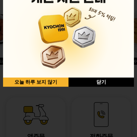
드싱글윙
허니옥수
반반순살[레드+허니]
오늘 하루 보지 않기
닫기
앱주문
전화주문