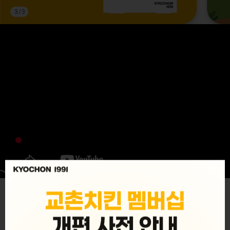
3
/
3
MENU