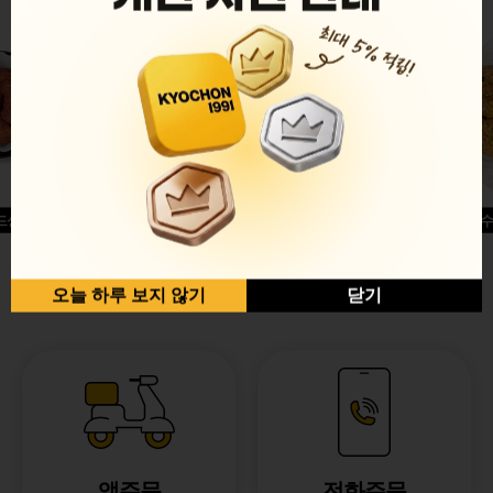
드싱글윙
허니옥수
반반순살[레드+허니]
오늘 하루 보지 않기
닫기
앱주문
전화주문