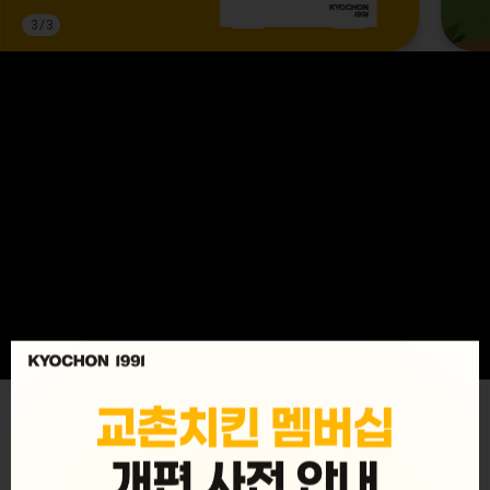
3
/
3
MENU