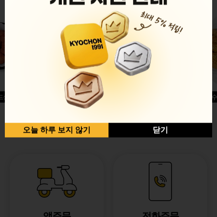
드싱글윙
허니옥수
반반순살[레드+허니]
오늘 하루 보지 않기
닫기
앱주문
전화주문