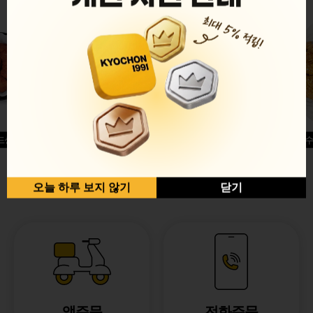
드싱글윙
허니옥수
반반순살[레드+허니]
오늘 하루 보지 않기
닫기
앱주문
전화주문