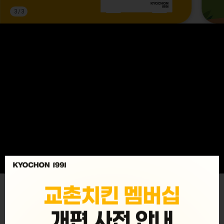
3
/
3
MENU