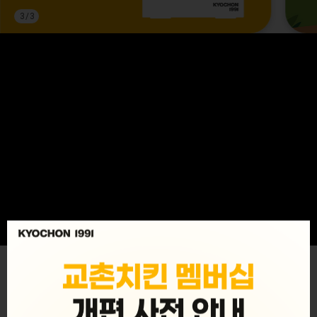
3
/
3
MENU