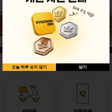
드싱글윙
허니옥수
반반순살[레드+허니]
오늘 하루 보지 않기
닫기
앱주문
전화주문