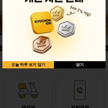
드싱글윙
허니옥수
반반순살[레드+허니]
오늘 하루 보지 않기
닫기
앱주문
전화주문