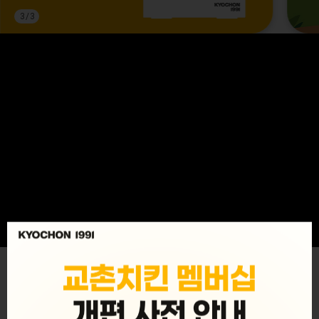
3
/
3
MENU