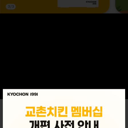
3
/
3
MENU