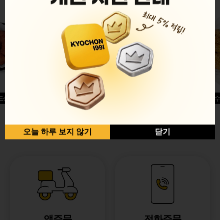
드싱글윙
허니옥수
반반순살[레드+허니]
오늘 하루 보지 않기
닫기
앱주문
전화주문