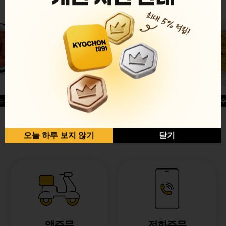
드싱글윙
허니옥수
반반순살[레드+허니]
오늘 하루 보지 않기
닫기
앱주문
전화주문