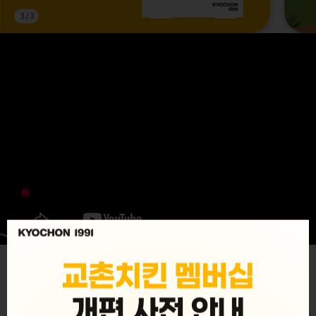
3
/
3
MENU