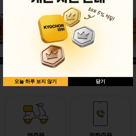
드싱글윙
허니옥수
반반순살[레드+허니]
오늘 하루 보지 않기
닫기
앱주문
전화주문