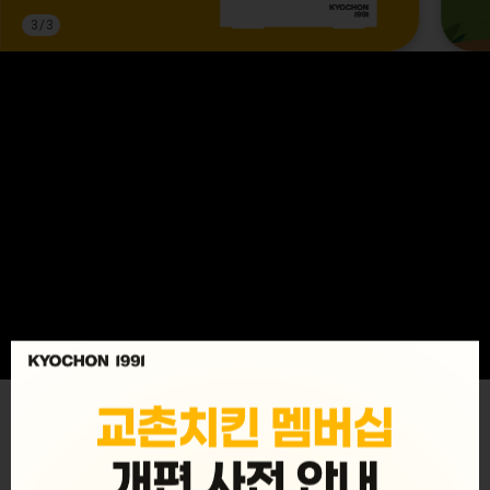
3
/
3
MENU