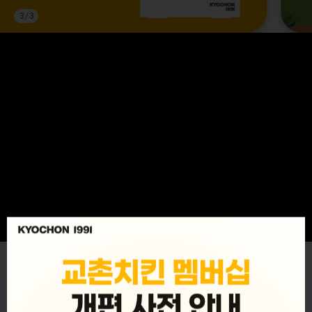
3
/
3
MENU