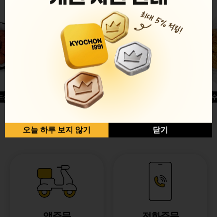
드싱글윙
허니옥수
반반순살[레드+허니]
오늘 하루 보지 않기
닫기
앱주문
전화주문