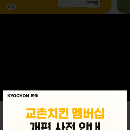
3
/
3
MENU