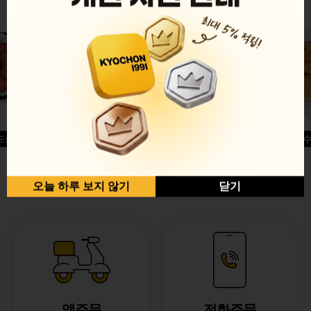
드싱글윙
허니옥수
반반순살[레드+허니]
오늘 하루 보지 않기
닫기
앱주문
전화주문